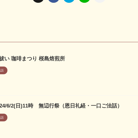
祓い 珈琲まつり 桜島焙煎所
法話
024/6/2(日)11時 無辺行祭（恩日礼経・一口ご法話）
法話