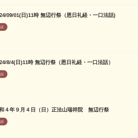
024/09/01(日)11時 無辺行祭（恩日礼経・一口法話)
法話
024/8/4(日)11時 無辺行祭（恩日礼経・一口法話）
法話
和４年９月４日（日）正法山瑞祥院 無辺行祭
法話